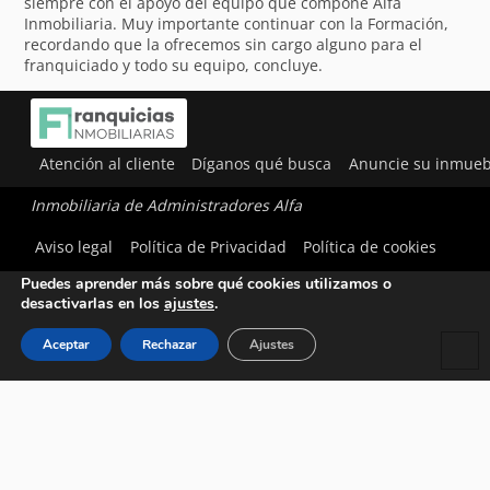
siempre con el apoyo del equipo que compone Alfa
Inmobiliaria. Muy importante continuar con la Formación,
recordando que la ofrecemos sin cargo alguno para el
franquiciado y todo su equipo, concluye.
Atención al cliente
Díganos qué busca
Anuncie su inmueb
Inmobiliaria de Administradores Alfa
Utilizamos cookies para ofrecerte la mejor experiencia en
Aviso legal
Política de Privacidad
Política de cookies
nuestra web.
Puedes aprender más sobre qué cookies utilizamos o
desactivarlas en los
ajustes
.
Aceptar
Rechazar
Ajustes