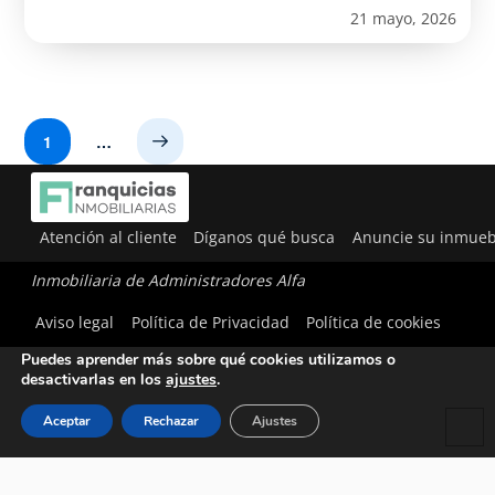
21 mayo, 2026
1
…
Next
Atención al cliente
Díganos qué busca
Anuncie su inmueb
Inmobiliaria de Administradores Alfa
Utilizamos cookies para ofrecerte la mejor experiencia en
Aviso legal
Política de Privacidad
Política de cookies
nuestra web.
Puedes aprender más sobre qué cookies utilizamos o
desactivarlas en los
ajustes
.
Aceptar
Rechazar
Ajustes