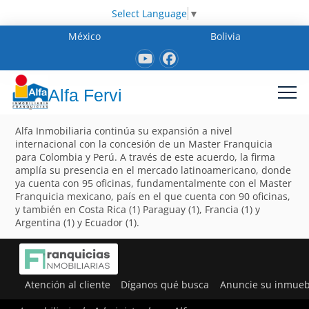
Select Language
▼
México
Bolivia
Alfa Fervi
Alfa Inmobiliaria continúa su expansión a nivel
internacional con la concesión de un Master Franquicia
para Colombia y Perú. A través de este acuerdo, la firma
amplía su presencia en el mercado latinoamericano, donde
ya cuenta con 95 oficinas, fundamentalmente con el Master
Franquicia mexicano, país en el que cuenta con 90 oficinas,
y también en Costa Rica (1) Paraguay (1), Francia (1) y
Argentina (1) y Ecuador (1).
Atención al cliente
Díganos qué busca
Anuncie su inmueb