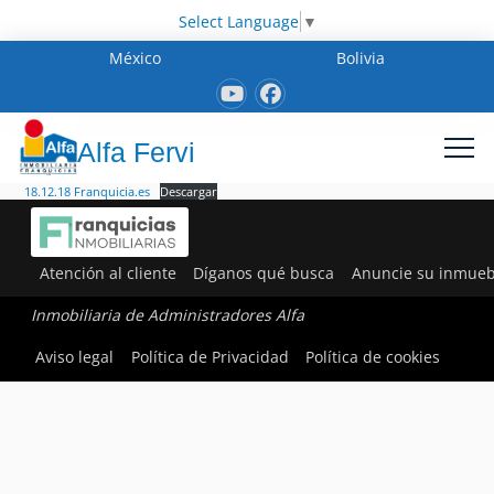
Select Language
▼
México
Bolivia
Alfa Fervi
18.12.18 Franquicia.es
Descargar
Atención al cliente
Díganos qué busca
Anuncie su inmueb
Inmobiliaria de Administradores Alfa
Aviso legal
Política de Privacidad
Política de cookies