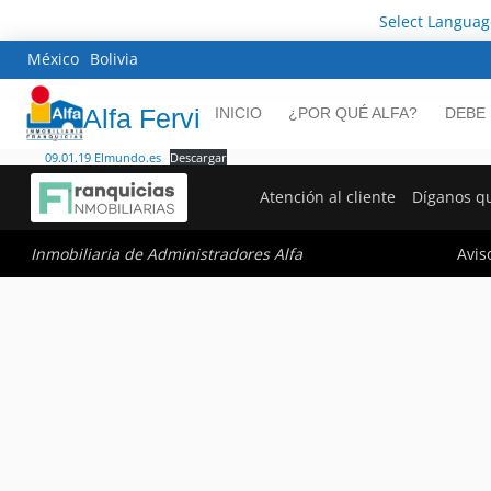
Select Languag
México
Bolivia
Alfa Fervi
INICIO
¿POR QUÉ ALFA?
DEBE
09.01.19 Elmundo.es
Descargar
Atención al cliente
Díganos q
Avis
Inmobiliaria de Administradores Alfa