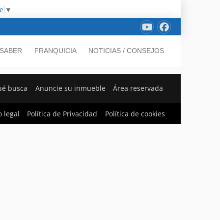
e
▼
 SABER
FRANQUICIA
NOTICIAS / CONSEJOS
ué busca
Anuncie su inmueble
Área reservada
o legal
Política de Privacidad
Política de cookies