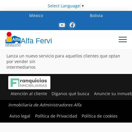
Select Language
▼
México
Bolivia
Alfa Fervi
Lanza un nuevo servicio para aquellos clientes que optan
por vender sin
intermediarios
Atención al cliente
Díganos qué busca
Anuncie su inmueb
Inmobiliaria de Administradores Alfa
Aviso legal
Política de Privacidad
Política de cookies