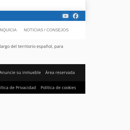
NQUICIA
NOTICIAS / CONSEJOS
argo del territorio español, para
Anuncie su inmueble
Área reservada
lítica de Privacidad
Política de cookies