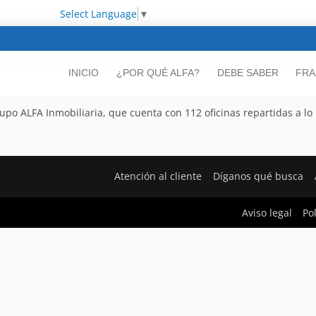
Select Language
▼
INICIO
¿POR QUÉ ALFA?
DEBE SABER
FRA
po ALFA Inmobiliaria, que cuenta con 112 oficinas repartidas a lo l
Atención al cliente
Díganos qué busca
Aviso legal
Po