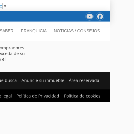
e
▼
 SABER
FRANQUICIA
NOTICIAS / CONSEJOS
 compradores
exceda de su
 el
ué busca
Anuncie su inmueble
Área reservada
o legal
Política de Privacidad
Política de cookies