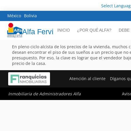
Select Languag
México
Bolivia
Alfa Fervi
INICIO
¿POR QUÉ ALFA?
DEBE
En pleno ciclo alcista de los precios de la vivienda, muchos
desean encontrar el piso de sus sueños a un precio que no 
presupuesto. Por eso, la clave es lograr que el vendedor baje
precio de la casa.
Atención al cliente
Díganos q
Avis
Inmobiliaria de Administradores Alfa