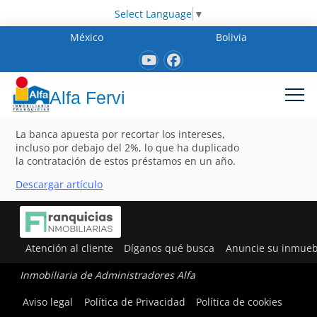
Select Language
▼
México
Bolivia
Alfa Fervi
La banca apuesta por recortar los intereses,
incluso por debajo del 2%, lo que ha duplicado
la contratación de estos préstamos en un año.
Descargar artículo
Atención al cliente
Díganos qué busca
Anuncie su inmueb
Inmobiliaria de Administradores Alfa
Aviso legal
Política de Privacidad
Política de cookies