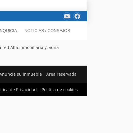
NQUICIA
NOTICIAS / CONSEJOS
 red Alfa inmobiliaria y, «una
Anuncie su inmueble
Área reservada
lítica de Privacidad
Política de cookies