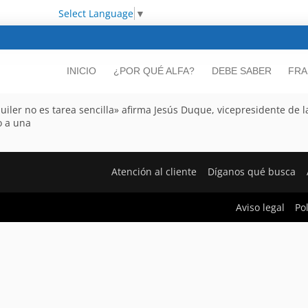
Select Language
▼
INICIO
¿POR QUÉ ALFA?
DEBE SABER
FRA
quiler no es tarea sencilla» afirma Jesús Duque, vicepresidente de la
o a una
Atención al cliente
Díganos qué busca
Aviso legal
Po