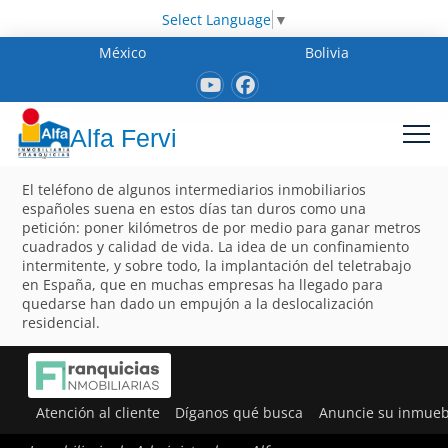
Select Language
▼
México
Bolivia
Alfa Fervi
El teléfono de algunos intermediarios inmobiliarios
españoles suena en estos días tan duros como una
petición: poner kilómetros de por medio para ganar metros
cuadrados y calidad de vida. La idea de un confinamiento
intermitente, y sobre todo, la implantación del teletrabajo
en España, que en muchas empresas ha llegado para
quedarse han dado un empujón a la deslocalización
residencial.
Atención al cliente
Díganos qué busca
Anuncie su inmueb