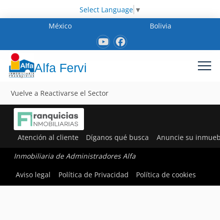
Select Language
▼
México
Bolivia
Alfa Fervi
Vuelve a Reactivarse el Sector
Atención al cliente
Díganos qué busca
Anuncie su inmueb
Inmobiliaria de Administradores Alfa
Aviso legal
Política de Privacidad
Política de cookies