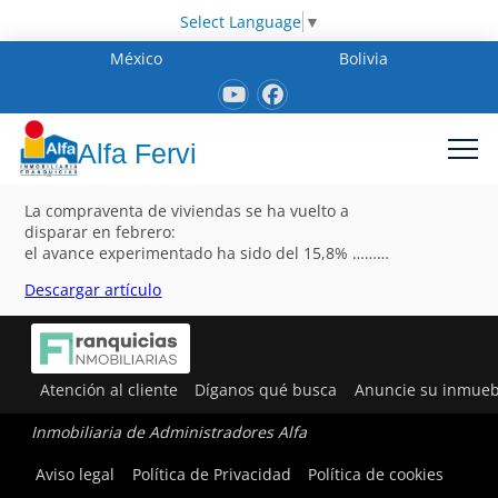
Select Language
▼
México
Bolivia
Alfa Fervi
La compraventa de viviendas se ha vuelto a
disparar en febrero:
el avance experimentado ha sido del 15,8% ………
Descargar artículo
Atención al cliente
Díganos qué busca
Anuncie su inmueb
Inmobiliaria de Administradores Alfa
Aviso legal
Política de Privacidad
Política de cookies