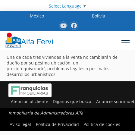
Select Language
▼
México
Bolivia
Alfa Fervi
Una de cada tres viviendas a la venta no cambiarán de
dueño por su pésima ubicación, un
precio ‘equivocado’, problemas legales o por malos
desarrollos urbanísticos.
Atención al cliente
Díganos qué busca
Anuncie su inmueb
Inmobiliaria de Administradores Alfa
Aviso legal
Política de Privacidad
Política de cookies