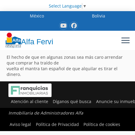
Select Language
▼
México
Bolivia
Alfa Fervi
El hecho de que en algunas zonas sea más caro arrendar
que comprar ha traído de
vuelta el mantra tan español de que alquilar es tirar el
dinero.
Atención al cliente
Díganos qué busca
Anuncie su inmueb
Inmobiliaria de Administradores Alfa
Aviso legal
Política de Privacidad
Política de cookies