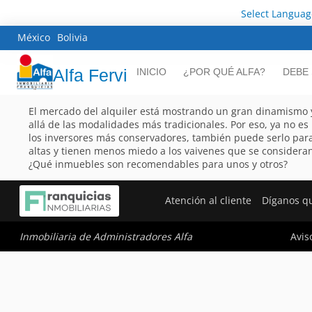
Select Languag
México
Bolivia
Alfa Fervi
INICIO
¿POR QUÉ ALFA?
DEBE
El mercado del alquiler está mostrando un gran dinamismo
allá de las modalidades más tradicionales. Por eso, ya no es
los inversores más conservadores, también puede serlo par
altas y tienen menos miedo a los vaivenes que se consideran 
¿Qué inmuebles son recomendables para unos y otros?
Atención al cliente
Díganos q
Avis
Inmobiliaria de Administradores Alfa