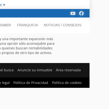
e
▼
 SABER
FRANQUICIA
NOTICIAS / CONSEJOS
 y una importante expansión más
 una opción sólo aconsejable para
a quienes buscan rentabilidades
propios de otro tipo de activos.
ué busca
Anuncie su inmueble
Área reservada
o legal
Política de Privacidad
Política de cookies