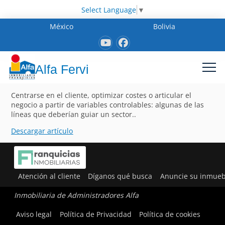
Select Language
▼
México
Bolivia
Alfa Fervi
Centrarse en el cliente, optimizar costes o articular el
negocio a partir de variables controlables: algunas de las
líneas que deberían guiar un sector..
Descargar artículo
Atención al cliente
Díganos qué busca
Anuncie su inmueb
Inmobiliaria de Administradores Alfa
Aviso legal
Política de Privacidad
Política de cookies