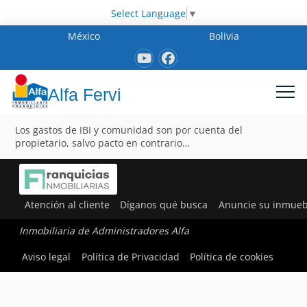
Select Language
▼
México
Bolivia
Alfa Fervi
Los gastos de IBI y comunidad son por cuenta del
propietario, salvo pacto en contrario…
Atención al cliente
Díganos qué busca
Anuncie su inmueb
Inmobiliaria de Administradores Alfa
Aviso legal
Política de Privacidad
Política de cookies