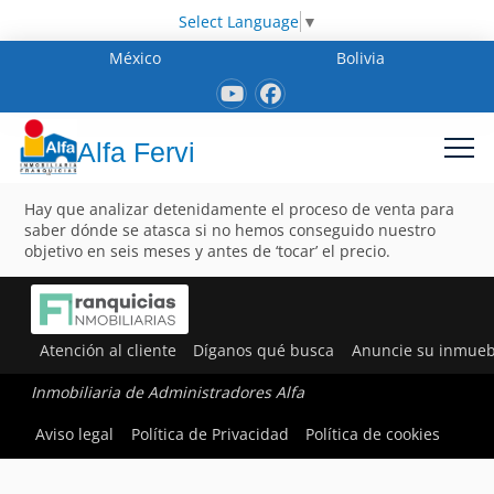
Select Language
▼
México
Bolivia
Alfa Fervi
Hay que analizar detenidamente el proceso de venta para
saber dónde se atasca si no hemos conseguido nuestro
objetivo en seis meses y antes de ‘tocar’ el precio.
Atención al cliente
Díganos qué busca
Anuncie su inmueb
Inmobiliaria de Administradores Alfa
Aviso legal
Política de Privacidad
Política de cookies