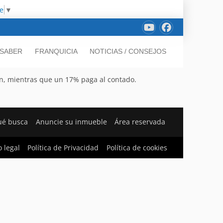
e
▼
 SABER
FRANQUICIA
NOTICIAS / CONSEJOS
ón, mientras que un 17% paga al contado.
ué busca
Anuncie su inmueble
Área reservada
o legal
Política de Privacidad
Política de cookies