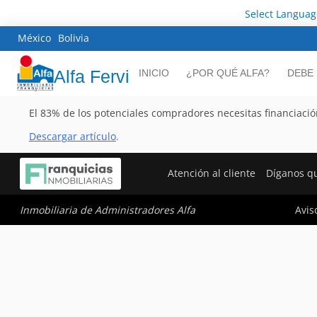
Select Languag
México
Bolivia
Alfa Fervi
INICIO
¿POR QUÉ ALFA?
DEBE
El 83% de los potenciales compradores necesitas financiaci
Descargar artículo
.
Atención al cliente
Díganos q
Avis
Inmobiliaria de Administradores Alfa