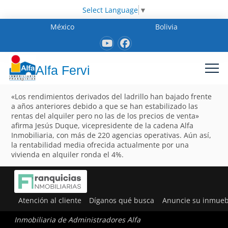
Select Language
▼
México
Bolivia
Alfa Fervi
«Los rendimientos derivados del ladrillo han bajado frente
a años anteriores debido a que se han estabilizado las
rentas del alquiler pero no las de los precios de venta»
afirma Jesús Duque, vicepresidente de la cadena Alfa
Inmobiliaria, con más de 220 agencias operativas. Aún así,
la rentabilidad media ofrecida actualmente por una
vivienda en alquiler ronda el 4%.
Atención al cliente
Díganos qué busca
Anuncie su inmueb
Inmobiliaria de Administradores Alfa